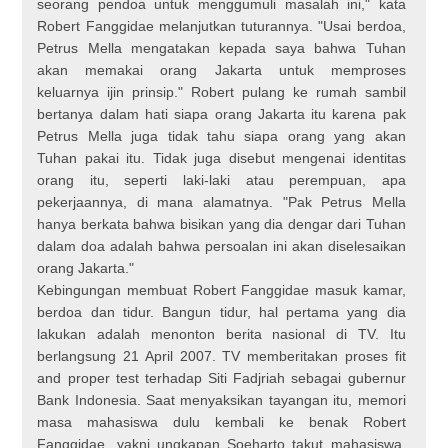
seorang pendoa untuk menggumuli masalah ini," kata
Robert Fanggidae melanjutkan tuturannya. "Usai berdoa,
Petrus Mella mengatakan kepada saya bahwa Tuhan
akan memakai orang Jakarta untuk memproses
keluarnya ijin prinsip." Robert pulang ke rumah sambil
bertanya dalam hati siapa orang Jakarta itu karena pak
Petrus Mella juga tidak tahu siapa orang yang akan
Tuhan pakai itu. Tidak juga disebut mengenai identitas
orang itu, seperti laki-laki atau perempuan, apa
pekerjaannya, di mana alamatnya. "Pak Petrus Mella
hanya berkata bahwa bisikan yang dia dengar dari Tuhan
dalam doa adalah bahwa persoalan ini akan diselesaikan
orang Jakarta."
Kebingungan membuat Robert Fanggidae masuk kamar,
berdoa dan tidur. Bangun tidur, hal pertama yang dia
lakukan adalah menonton berita nasional di TV. Itu
berlangsung 21 April 2007. TV memberitakan proses fit
and proper test terhadap Siti Fadjriah sebagai gubernur
Bank Indonesia. Saat menyaksikan tayangan itu, memori
masa mahasiswa dulu kembali ke benak Robert
Fanggidae, yakni ungkapan Soeharto takut mahasiswa,