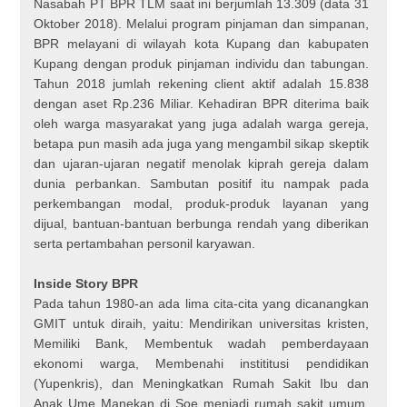
Nasabah PT BPR TLM saat ini berjumlah 13.309 (data 31
Oktober 2018). Melalui program pinjaman dan simpanan,
BPR melayani di wilayah kota Kupang dan kabupaten
Kupang dengan produk pinjaman individu dan tabungan.
Tahun 2018 jumlah rekening client aktif adalah 15.838
dengan aset Rp.236 Miliar. Kehadiran BPR diterima baik
oleh warga masyarakat yang juga adalah warga gereja,
betapa pun masih ada juga yang mengambil sikap skeptik
dan ujaran-ujaran negatif menolak kiprah gereja dalam
dunia perbankan. Sambutan positif itu nampak pada
perkembangan modal, produk-produk layanan yang
dijual, bantuan-bantuan berbunga rendah yang diberikan
serta pertambahan personil karyawan.
Inside Story BPR
Pada tahun 1980-an ada lima cita-cita yang dicanangkan
GMIT untuk diraih, yaitu: Mendirikan universitas kristen,
Memiliki Bank, Membentuk wadah pemberdayaan
ekonomi warga, Membenahi instititusi pendidikan
(Yupenkris), dan Meningkatkan Rumah Sakit Ibu dan
Anak Ume Manekan di Soe menjadi rumah sakit umum.