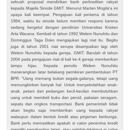
sebuah proposal mendirikan bank perkreditan rakyat
kepada Majelis Sinode GMIT. Menurut Marten Mogila'a ini
upaya kali keempat. Pengajuan kali pertama di tahun
1984, waktu itu sinode belum memberi respons karena
sedang bergelut dengan pendirian Universitas Kristen
Arta Wacana. Kembali di tahun 1992 Welem Nunuhitu dan
Dominggus Taga Doko mengajukan lagi niat itu. Begitu
juga di tahun 2001 niat serupa disampaikan lagi oleh
Welem Nunuhitu kepada gereja, GMIT. Barulah di tahun
2004 pada pengajuan niat di kali ke-4 gereja memberikan
lampu hijau. Kepada penulis Welem Nunuhitu
menerangkan latar belakang pemikiran pembentukan PT
BPR. "Uang memang bukan segala-galanya, tetapi uang
memungkinkan banyak hal. Untuk menyekolahkan anak-
anak, petani dan pedangan kecil-kecilan membutuhkan
uang untuk membeli buku dan pensil, pakaian seragam,
sepatu dan ongkos transportasi. Bank pemerintah tidak
akan begitu saja memberikan uang kepada rakyat
walaupun dalam bentuk kredit atau pinjaman berbunga.
Bank perlu memastikan apakah si calon penerima kredit
memiliki penghasilan tetap, atau setidak-tidaknya si calon