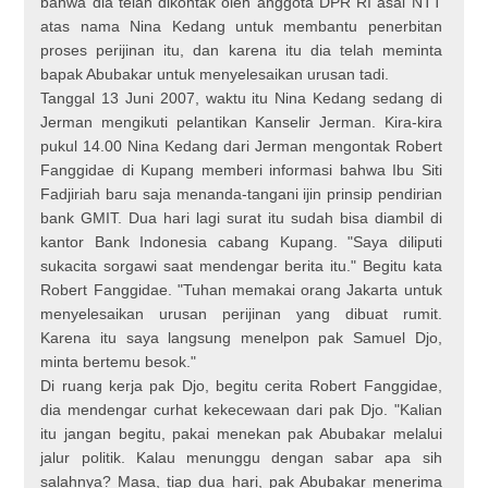
bahwa dia telah dikontak oleh anggota DPR RI asal NTT
atas nama Nina Kedang untuk membantu penerbitan
proses perijinan itu, dan karena itu dia telah meminta
bapak Abubakar untuk menyelesaikan urusan tadi.
Tanggal 13 Juni 2007, waktu itu Nina Kedang sedang di
Jerman mengikuti pelantikan Kanselir Jerman. Kira-kira
pukul 14.00 Nina Kedang dari Jerman mengontak Robert
Fanggidae di Kupang memberi informasi bahwa Ibu Siti
Fadjiriah baru saja menanda-tangani ijin prinsip pendirian
bank GMIT. Dua hari lagi surat itu sudah bisa diambil di
kantor Bank Indonesia cabang Kupang. "Saya diliputi
sukacita sorgawi saat mendengar berita itu." Begitu kata
Robert Fanggidae. "Tuhan memakai orang Jakarta untuk
menyelesaikan urusan perijinan yang dibuat rumit.
Karena itu saya langsung menelpon pak Samuel Djo,
minta bertemu besok."
Di ruang kerja pak Djo, begitu cerita Robert Fanggidae,
dia mendengar curhat kekecewaan dari pak Djo. "Kalian
itu jangan begitu, pakai menekan pak Abubakar melalui
jalur politik. Kalau menunggu dengan sabar apa sih
salahnya? Masa, tiap dua hari, pak Abubakar menerima