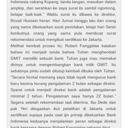
Indonesia cabang Kupang, tanda tangan, masukan dalam
amplop, dan serahkan ke saya surat itu sambil ngomong,
belajar baik-baik." Waktu surat itu dibawa ke direktur,
Rozali Hussein heran. Hari Jumat minggu lalu dari orang
yang sama dikeluarkan surat penolakan, tetapi hari Senin
berikutnya orang yang sama pula membuat surat
rekomendasi untuk mengikuti sertifikasi ke Jakarta.
Melihat kembali proses itu, Robert Fanggidae katakan
bahwa ini menjadi tanda bahwa Tuhan menghendaki
GMIT memiliki sebuah bank. Tuhan juga mau memakai
dirinya untuk mengembangkan bank milik GMIT. Itu
sebabnya pintu sudah ditutup kembali dibuka oleh Tuhan.
"Secara formal memang saya tidak layak mengurus bank
baru karena kurang pengalaman 2 bulan sebagai direksi.
Syarat untuk menjadi direksi bank adalah pengalaman
minimal 2 tahun. Pengalaman saya hanya 22 bulan."
Segera setelah rekomendasi tadi diterima, Ibu Dede dan
pak Yeri ditugaskan ikut pelatihan di Jakarta untuk
sertifikasi supaya pada saat ijin prinsip dikeluarkan Bank
Indonesia keduanya menjalankan peran sebagai direksi
bank bersama dengan Robert Fanggidae sebagai dirut.