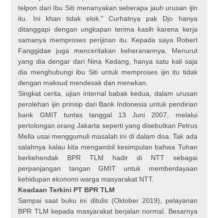
telpon dari Ibu Siti menanyakan seberapa jauh urusan ijin
itu. Ini khan tidak elok." Curhatnya pak Djo hanya
ditanggapi dengan ungkapan terima kasih karena kerja
samanya memproses perijinan itu. Kepada saya Robert
Fanggidae juga menceritakan keheranannya. Menurut
yang dia dengar dari Nina Kedang, hanya satu kali saja
dia menghubungi ibu Siti untuk memproses ijin itu tidak
dengan maksud mendesak dan menekan.
Singkat cerita, ujian internal babak kedua, dalam urusan
perolehan ijin prinsip dari Bank Indonesia untuk pendirian
bank GMIT tuntas tanggal 13 Juni 2007, melalui
pertolongan orang Jakarta seperti yang disebutkan Petrus
Mella usai menggumuli masalah ini di dalam doa. Tak ada
salahnya kalau kita mengambil kesimpulan bahwa Tuhan
berkehendak BPR TLM hadir di NTT sebagai
perpanjangan tangan GMIT untuk memberdayaan
kehidupan ekonomi warga masyarakat NTT.
Keadaan Terkini PT BPR TLM
Sampai saat buku ini ditulis (Oktober 2019), pelayanan
BPR TLM kepada masyarakat berjalan normal. Besarnya