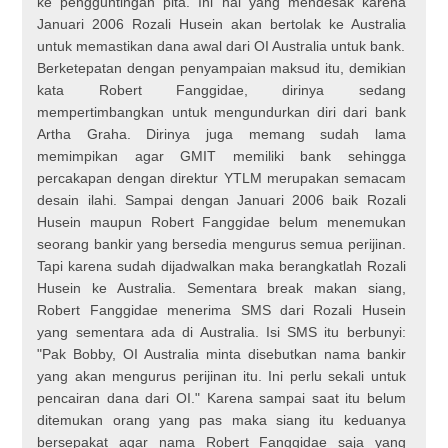
ke pengguntingan pita. Ini hal yang mendesak karena
Januari 2006 Rozali Husein akan bertolak ke Australia
untuk memastikan dana awal dari OI Australia untuk bank.
Berketepatan dengan penyampaian maksud itu, demikian
kata Robert Fanggidae, dirinya sedang
mempertimbangkan untuk mengundurkan diri dari bank
Artha Graha. Dirinya juga memang sudah lama
memimpikan agar GMIT memiliki bank sehingga
percakapan dengan direktur YTLM merupakan semacam
desain ilahi. Sampai dengan Januari 2006 baik Rozali
Husein maupun Robert Fanggidae belum menemukan
seorang bankir yang bersedia mengurus semua perijinan.
Tapi karena sudah dijadwalkan maka berangkatlah Rozali
Husein ke Australia. Sementara break makan siang,
Robert Fanggidae menerima SMS dari Rozali Husein
yang sementara ada di Australia. Isi SMS itu berbunyi:
"Pak Bobby, OI Australia minta disebutkan nama bankir
yang akan mengurus perijinan itu. Ini perlu sekali untuk
pencairan dana dari OI." Karena sampai saat itu belum
ditemukan orang yang pas maka siang itu keduanya
bersepakat agar nama Robert Fanggidae saja yang