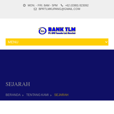
MON. - FRI. 8AM - 5PM
+62 (0380) 823092
BPRTLMKUPANG@GMAIL.COM
SEJARAH
BERANDA
TENTANG KAMI
SEJARAH