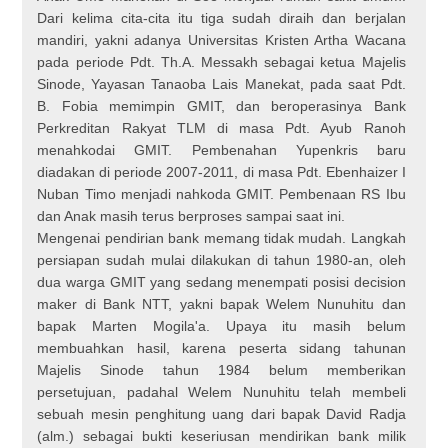
Dari kelima cita-cita itu tiga sudah diraih dan berjalan
mandiri, yakni adanya Universitas Kristen Artha Wacana
pada periode Pdt. Th.A. Messakh sebagai ketua Majelis
Sinode, Yayasan Tanaoba Lais Manekat, pada saat Pdt.
В. Fobia memimpin GMIT, dan beroperasinya Bank
Perkreditan Rakyat TLM di masa Pdt. Ayub Ranoh
menahkodai GMIT. Pembenahan Yupenkris baru
diadakan di periode 2007-2011, di masa Pdt. Ebenhaizer I
Nuban Timo menjadi nahkoda GMIT. Pembenaan RS Ibu
dan Anak masih terus berproses sampai saat ini.
Mengenai pendirian bank memang tidak mudah. Langkah
persiapan sudah mulai dilakukan di tahun 1980-an, oleh
dua warga GMIT yang sedang menempati posisi decision
maker di Bank NTT, yakni bapak Welem Nunuhitu dan
bapak Marten Mogila'a. Upaya itu masih belum
membuahkan hasil, karena peserta sidang tahunan
Majelis Sinode tahun 1984 belum memberikan
persetujuan, padahal Welem Nunuhitu telah membeli
sebuah mesin penghitung uang dari bapak David Radja
(alm.) sebagai bukti keseriusan mendirikan bank milik