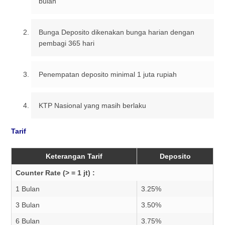
bulan
Bunga Deposito dikenakan bunga harian dengan
pembagi 365 hari
Penempatan deposito minimal 1 juta rupiah
KTP Nasional yang masih berlaku
Tarif
Keterangan Tarif
Deposito
Counter Rate (> = 1 jt) :
1 Bulan
3.25%
3 Bulan
3.50%
6 Bulan
3.75%