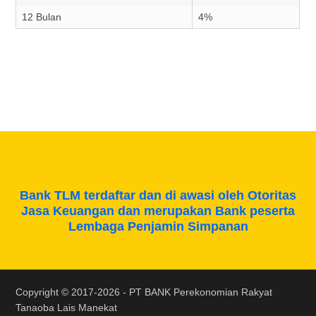
12 Bulan
4%
Bank TLM terdaftar dan di awasi oleh Otoritas
Jasa Keuangan dan merupakan Bank peserta
Lembaga Penjamin Simpanan
Copyright © 2017-2026 -
PT BANK Perekonomian Rakyat
Tanaoba Lais Manekat