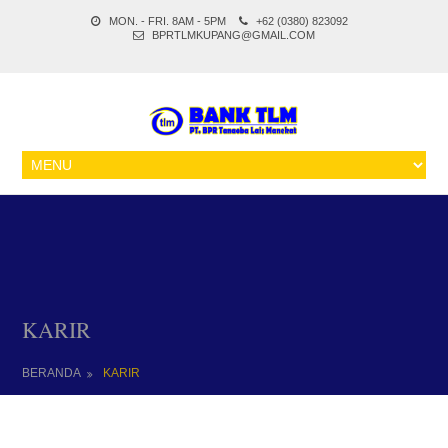
MON. - FRI. 8AM - 5PM
+62 (0380) 823092
BPRTLMKUPANG@GMAIL.COM
KARIR
BERANDA
KARIR