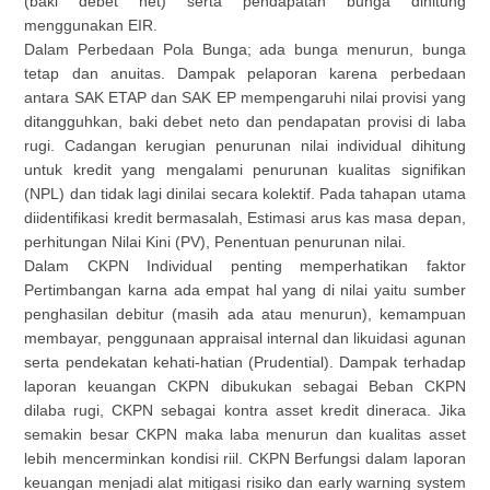
(baki debet net) serta pendapatan bunga dihitung
menggunakan EIR.
Dalam Perbedaan Pola Bunga; ada bunga menurun, bunga
tetap dan anuitas. Dampak pelaporan karena perbedaan
antara SAK ETAP dan SAK EP mempengaruhi nilai provisi yang
ditangguhkan, baki debet neto dan pendapatan provisi di laba
rugi. Cadangan kerugian penurunan nilai individual dihitung
untuk kredit yang mengalami penurunan kualitas signifikan
(NPL) dan tidak lagi dinilai secara kolektif. Pada tahapan utama
diidentifikasi kredit bermasalah, Estimasi arus kas masa depan,
perhitungan Nilai Kini (PV), Penentuan penurunan nilai.
Dalam CKPN Individual penting memperhatikan faktor
Pertimbangan karna ada empat hal yang di nilai yaitu sumber
penghasilan debitur (masih ada atau menurun), kemampuan
membayar, penggunaan appraisal internal dan likuidasi agunan
serta pendekatan kehati-hatian (Prudential). Dampak terhadap
laporan keuangan CKPN dibukukan sebagai Beban CKPN
dilaba rugi, CKPN sebagai kontra asset kredit dineraca. Jika
semakin besar CKPN maka laba menurun dan kualitas asset
lebih mencerminkan kondisi riil. CKPN Berfungsi dalam laporan
keuangan menjadi alat mitigasi risiko dan early warning system