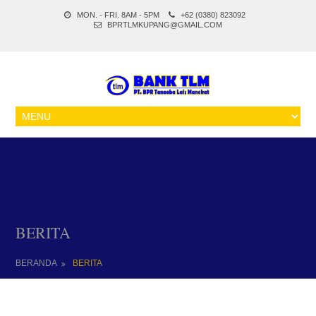
MON. - FRI. 8AM - 5PM
+62 (0380) 823092
BPRTLMKUPANG@GMAIL.COM
BERITA
BERANDA
BERITA