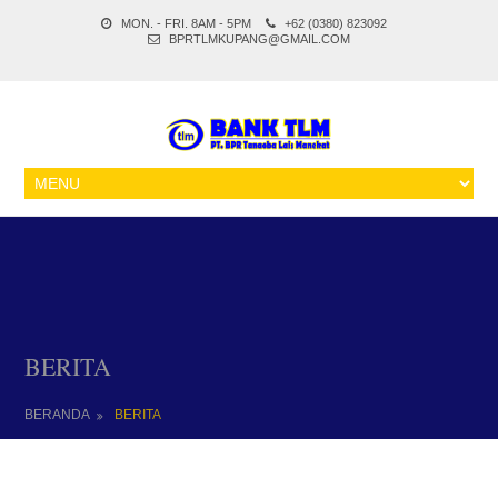
MON. - FRI. 8AM - 5PM
+62 (0380) 823092
BPRTLMKUPANG@GMAIL.COM
BERITA
BERANDA
BERITA