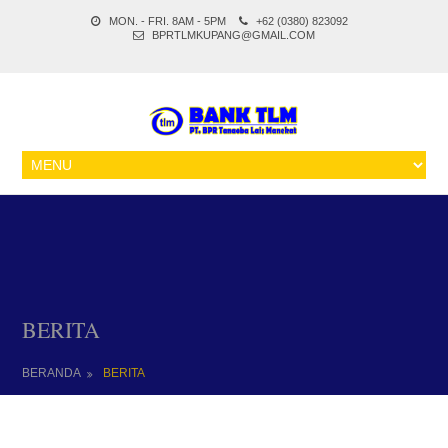
MON. - FRI. 8AM - 5PM
+62 (0380) 823092
BPRTLMKUPANG@GMAIL.COM
BERITA
BERANDA
BERITA