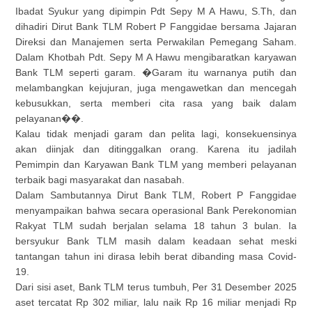
Ibadat Syukur yang dipimpin Pdt Sepy M A Hawu, S.Th, dan
dihadiri Dirut Bank TLM Robert P Fanggidae bersama Jajaran
Direksi dan Manajemen serta Perwakilan Pemegang Saham.
Dalam Khotbah Pdt. Sepy M A Hawu mengibaratkan karyawan
Bank TLM seperti garam. �Garam itu warnanya putih dan
melambangkan kejujuran, juga mengawetkan dan mencegah
kebusukkan, serta memberi cita rasa yang baik dalam
pelayanan��.
Kalau tidak menjadi garam dan pelita lagi, konsekuensinya
akan diinjak dan ditinggalkan orang. Karena itu jadilah
Pemimpin dan Karyawan Bank TLM yang memberi pelayanan
terbaik bagi masyarakat dan nasabah.
Dalam Sambutannya Dirut Bank TLM, Robert P Fanggidae
menyampaikan bahwa secara operasional Bank Perekonomian
Rakyat TLM sudah berjalan selama 18 tahun 3 bulan. Ia
bersyukur Bank TLM masih dalam keadaan sehat meski
tantangan tahun ini dirasa lebih berat dibanding masa Covid-
19.
Dari sisi aset, Bank TLM terus tumbuh, Per 31 Desember 2025
aset tercatat Rp 302 miliar, lalu naik Rp 16 miliar menjadi Rp