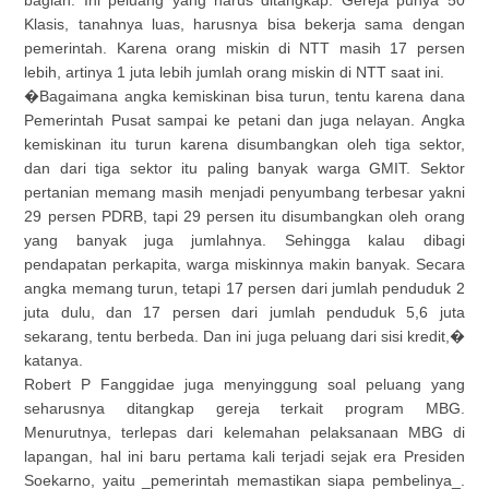
bagian. Ini peluang yang harus ditangkap. Gereja punya 50
Klasis, tanahnya luas, harusnya bisa bekerja sama dengan
pemerintah. Karena orang miskin di NTT masih 17 persen
lebih, artinya 1 juta lebih jumlah orang miskin di NTT saat ini.
�Bagaimana angka kemiskinan bisa turun, tentu karena dana
Pemerintah Pusat sampai ke petani dan juga nelayan. Angka
kemiskinan itu turun karena disumbangkan oleh tiga sektor,
dan dari tiga sektor itu paling banyak warga GMIT. Sektor
pertanian memang masih menjadi penyumbang terbesar yakni
29 persen PDRB, tapi 29 persen itu disumbangkan oleh orang
yang banyak juga jumlahnya. Sehingga kalau dibagi
pendapatan perkapita, warga miskinnya makin banyak. Secara
angka memang turun, tetapi 17 persen dari jumlah penduduk 2
juta dulu, dan 17 persen dari jumlah penduduk 5,6 juta
sekarang, tentu berbeda. Dan ini juga peluang dari sisi kredit,�
katanya.
Robert P Fanggidae juga menyinggung soal peluang yang
seharusnya ditangkap gereja terkait program MBG.
Menurutnya, terlepas dari kelemahan pelaksanaan MBG di
lapangan, hal ini baru pertama kali terjadi sejak era Presiden
Soekarno, yaitu _pemerintah memastikan siapa pembelinya_.