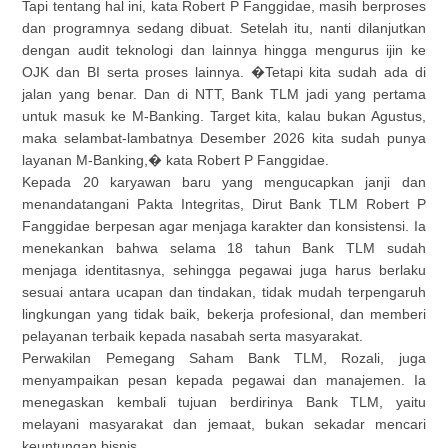
Tapi tentang hal ini, kata Robert P Fanggidae, masih berproses
dan programnya sedang dibuat. Setelah itu, nanti dilanjutkan
dengan audit teknologi dan lainnya hingga mengurus ijin ke
OJK dan BI serta proses lainnya. �Tetapi kita sudah ada di
jalan yang benar. Dan di NTT, Bank TLM jadi yang pertama
untuk masuk ke M-Banking. Target kita, kalau bukan Agustus,
maka selambat-lambatnya Desember 2026 kita sudah punya
layanan M-Banking,� kata Robert P Fanggidae.
Kepada 20 karyawan baru yang mengucapkan janji dan
menandatangani Pakta Integritas, Dirut Bank TLM Robert P
Fanggidae berpesan agar menjaga karakter dan konsistensi. Ia
menekankan bahwa selama 18 tahun Bank TLM sudah
menjaga identitasnya, sehingga pegawai juga harus berlaku
sesuai antara ucapan dan tindakan, tidak mudah terpengaruh
lingkungan yang tidak baik, bekerja profesional, dan memberi
pelayanan terbaik kepada nasabah serta masyarakat.
Perwakilan Pemegang Saham Bank TLM, Rozali, juga
menyampaikan pesan kepada pegawai dan manajemen. Ia
menegaskan kembali tujuan berdirinya Bank TLM, yaitu
melayani masyarakat dan jemaat, bukan sekadar mencari
keuntungan bisnis.