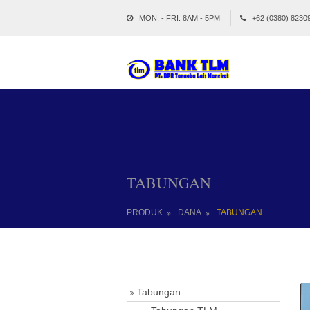
MON. - FRI. 8AM - 5PM
+62 (0380) 8230
TABUNGAN
PRODUK
DANA
TABUNGAN
Tabungan