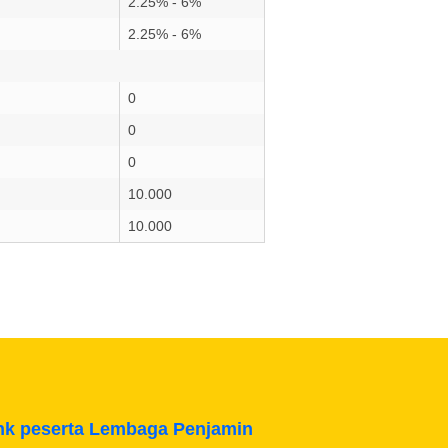
2.25% - 6%
2.25% - 6%
0
0
0
10.000
10.000
ank peserta Lembaga Penjamin